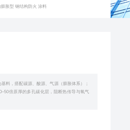
内膨胀型 钢结构防火 涂料
为基料，搭配碳源、酸源、气源（膨胀体系）；
10–50倍原厚的多孔碳化层，阻断热传导与氧气