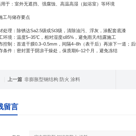
不适用于：室外无遮挡、强腐蚀、高温高湿（如浴室）等环境
施工与储存要点
 基材处理：除锈达Sa2.5级或St3级，清除油污、浮灰，涂配套底漆
 施工环境：温度5–35℃，相对湿度≤85%，避免雨天/结露施工
涂布控制：首道干膜0.3–0.5mm，间隔4–8h（表干后）再涂下一道；后
 储存条件：密封置于阴凉干燥处，保质期6–12个月，避免冻结
上一篇
非膨胀型钢结构 防火 涂料
线留言