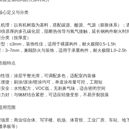
核心定义与分类
防火机理：以有机树脂为基料，搭配碳源、酸源、气源（膨胀体系）；遇火
–50倍原厚的多孔碳化层，阻断热传导与氧气接触，延长钢构件耐火时
涂层分类（按厚度）
超薄型：≤3mm，装饰性佳，适用于裸露构件，耐火极限0.5–1.5h
薄型：3–7mm，兼顾防火与装饰，适用于承重构件，耐火极限1.0–2.5h
性能特点
装饰性强：涂层平整光滑，可调配多色，适配室内装修
施工便捷：刷涂/滚涂/喷涂均可，单道涂布量可控，工期短
环保安全：水性配方，VOC低，无刺鼻气味，适合密闭空间
附着力好：与钢材结合紧密，可适应轻微变形，不易开裂脱落
适用范围
典型场景：商业综合体、写字楼、机场、体育馆、工业厂房、车站、地
楼承板等）