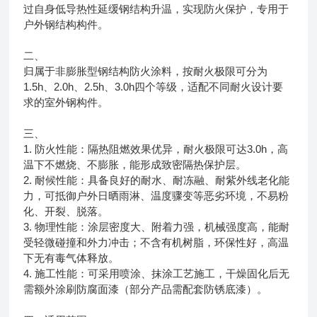
过自身低导热性延缓钢结构升温，实现防火保护，专用于
户外钢结构构件。
二、
归属于非膨胀型钢结构防火涂料，按耐火极限可分为
1.5h、2.0h、2.5h、3.0h四个等级，适配不同耐火设计要
求的室外钢构件。
三、
1. 防火性能：隔热阻燃效果优异，耐火极限可达3.0h，高
温下不燃烧、不膨胀，能形成致密隔热保护层。
2. 耐候性能：具备良好的耐水、耐冻融、耐紫外线老化能
力，可抵御户外日晒雨淋、温度骤变等恶劣环境，不易粉
化、开裂、脱落。
3. 物理性能：涂层密度大、附着力强，机械强度高，能耐
受轻微碰撞和外力冲击；不含有机树脂，环保性好，高温
下无有毒气体释放。
4. 施工性能：可采用喷涂、抹涂工艺施工，干燥固化后无
需额外涂刷防腐面漆（部分产品需配套防锈底漆）。