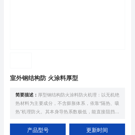
室外钢结构防 火涂料厚型
简要描述：
厚型钢结构防火涂料防火机理：以无机绝
热材料为主要成分，不含膨胀体系，依靠“隔热、吸
热"机理防火。其本身导热系数极低，能直接阻挡火
焰热量渗透，且部分成分在高温下会分解吸热，进一
步降低涂层和基材温度。
产品型号
更新时间