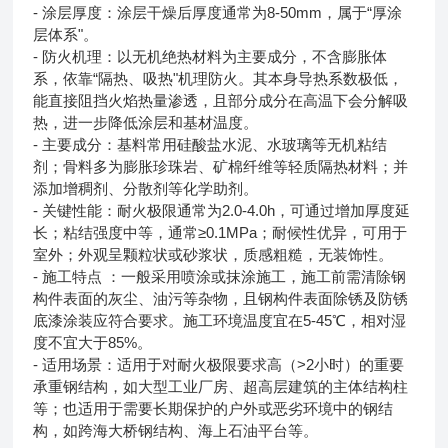
- 涂层厚度：涂层干燥后厚度通常为8-50mm，属于“厚涂
层体系"。
- 防火机理：以无机绝热材料为主要成分，不含膨胀体
系，依靠“隔热、吸热"机理防火。其本身导热系数极低，
能直接阻挡火焰热量渗透，且部分成分在高温下会分解吸
热，进一步降低涂层和基材温度。
- 主要成分：基料常用硅酸盐水泥、水玻璃等无机粘结
剂；骨料多为膨胀珍珠岩、矿棉纤维等轻质隔热材料；并
添加增稠剂、分散剂等化学助剂。
- 关键性能：耐火极限通常为2.0-4.0h，可通过增加厚度延
长；粘结强度中等，通常≥0.1MPa；耐候性优异，可用于
室外；外观呈颗粒状或砂浆状，质感粗糙，无装饰性。
- 施工特点 ：一般采用喷涂或抹涂施工，施工前需清除钢
构件表面的灰尘、油污等杂物，且钢构件表面除锈及防锈
底漆涂装应符合要求。施工环境温度宜在5-45℃，相对湿
度不宜大于85%。
- 适用场景：适用于对耐火极限要求高（>2小时）的重要
承重钢结构，如大型工业厂房、超高层建筑的主体结构柱
等；也适用于需要长期保护的户外或恶劣环境中的钢结
构，如跨海大桥钢结构、海上石油平台等。