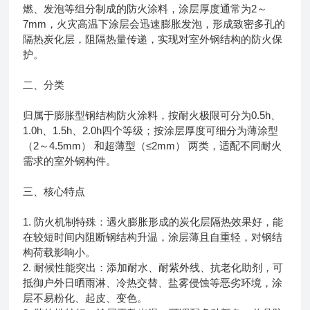
燃、发泡等组分制成的防火涂料，涂层厚度通常为2～
7mm，火灾高温下涂层会迅速膨胀发泡，形成致密多孔的
隔热炭化层，阻隔热量传递，实现对室外钢结构的防火保
护。
二、分类
归属于膨胀型钢结构防火涂料，按耐火极限可分为0.5h、
1.0h、1.5h、2.0h四个等级；按涂层厚度可细分为薄涂型
（2～4.5mm） 和超薄型（≤2mm） 两类，适配不同耐火
需求的室外钢构件。
三、核心特点
1. 防火机制特殊：遇火膨胀形成的炭化层隔热效果好，能
在较短时间内阻断钢结构升温，涂层薄且自重轻，对钢结
构荷载影响小。
2. 耐候性能突出：添加耐水、耐紫外线、抗老化助剂，可
抵御户外日晒雨淋、冷热交替、盐雾侵蚀等恶劣环境，涂
层不易粉化、起皮、变色。