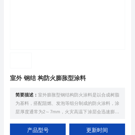
室外 钢结 构防火膨胀型涂料
简要描述：
室外膨胀型钢结构防火涂料是以合成树脂
为基料，搭配阻燃、发泡等组分制成的防火涂料，涂
层厚度通常为2～7mm，火灾高温下涂层会迅速膨胀
发泡，形成致密多孔的隔热炭化层，阻隔热量传递，
实现对室外钢结构的防火保护。
产品型号
更新时间