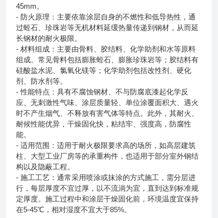
45mm。
- 防火原理：主要依靠涂层自身的不燃性和低导热性，通
过蛭石、珍珠岩等无机材料延缓热量传递到钢材，从而延
长钢材的耐火极限。
- 材料组成：主要由骨料、胶结料、化学助剂和水等原料
组成。常见骨料包括膨胀蛭石、膨胀珍珠岩等；胶结料有
硅酸盐水泥、氯氧化镁等；化学助剂包括改性剂、硬化
剂、防水剂等。
- 性能特点：具有不腐蚀钢材、不与防腐底漆起化学反
应、无刺激性气味、涂层质量轻、单位涂覆面积大、遇火
时不产生烟气、不释放有害气体等特点。此外，其耐火、
耐候性能优异，干燥固化快，粘结牢、强度高，防腐性
能。
- 适用范围：适用于耐火极限要求高的场所，如高层建筑
柱、大型工业厂房等的承重构件，也适用于部分室外钢结
构以及隐蔽工程。
- 施工工艺：通常采用喷涂或抹涂的方式施工，需分层进
行，每层厚度不宜过厚，以不流淌为宜，直到达到标准规
定厚度。施工过程中和涂层干燥固化前，环境温度宜保持
在5-45℃，相对湿度不宜大于85%。