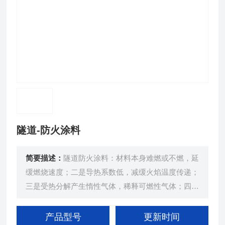
隧道-防火涂料
简要描述：
隧道防火涂料：材料本身难燃或不燃，延
缓燃烧速度；二是导热系数低，减缓火焰温度传递；
三是受热分解产生惰性气体，稀释可燃性气体；四是
含氮化合物参与化学反应，抑制燃烧；五是膨胀型涂
料形成隔热层，隔绝热量传递。
产品型号
更新时间