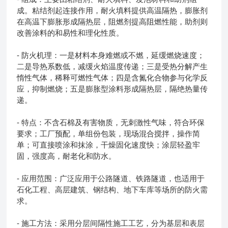
成。粘结剂起连接作用，耐火填料提供高温隔热，膨胀剂
在高温下膨胀形成隔热层，阻燃剂提高阻燃性能，助剂则
改善涂料的和易性和理化性质。
- 防火机理：一是材料本身难燃或不燃，延缓燃烧速度；
二是导热系数低，减缓火焰温度传递；三是受热分解产生
惰性气体，稀释可燃性气体；四是含氮化合物参与化学反
应，抑制燃烧；五是膨胀型涂料形成隔热层，隔绝热量传
递。
- 特点：不含石棉及有害物质，无刺激性气味，符合环保
要求；工厂预配，单组份包装，现场混合搅拌，操作简
单；可直接喷涂和抹涂，干燥固化速度快；涂层轻盈牢
固，强度高，耐老化和防水。
- 应用范围：广泛应用于公路隧道、铁路隧道，也适用于
石化工程、高层建筑、钢结构、地下车库等场所的防火需
求。
- 施工方法：采用分层间隔性施工工艺，分为基层和表层