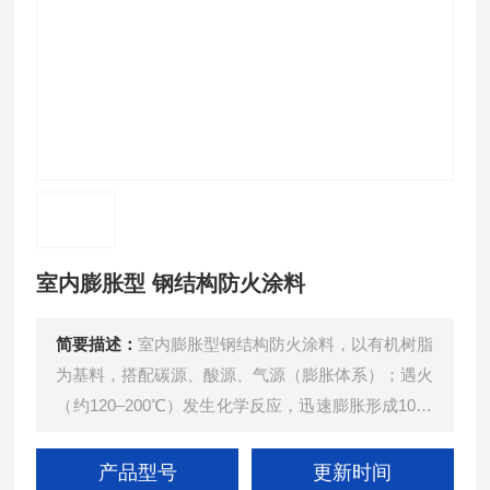
室内膨胀型 钢结构防火涂料
简要描述：
室内膨胀型钢结构防火涂料，以有机树脂
为基料，搭配碳源、酸源、气源（膨胀体系）；遇火
（约120–200℃）发生化学反应，迅速膨胀形成10–5
0倍原厚的多孔碳化层，阻断热传导与氧气接触，延
长钢构件耐火时间。
产品型号
更新时间