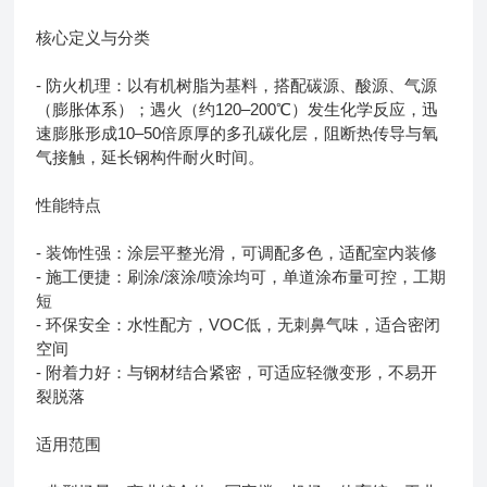
核心定义与分类
- 防火机理：以有机树脂为基料，搭配碳源、酸源、气源
（膨胀体系）；遇火（约120–200℃）发生化学反应，迅
速膨胀形成10–50倍原厚的多孔碳化层，阻断热传导与氧
气接触，延长钢构件耐火时间。
性能特点
- 装饰性强：涂层平整光滑，可调配多色，适配室内装修
- 施工便捷：刷涂/滚涂/喷涂均可，单道涂布量可控，工期
短
- 环保安全：水性配方，VOC低，无刺鼻气味，适合密闭
空间
- 附着力好：与钢材结合紧密，可适应轻微变形，不易开
裂脱落
适用范围