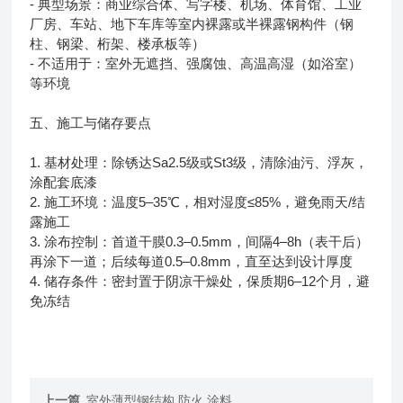
- 典型场景：商业综合体、写字楼、机场、体育馆、工业
厂房、车站、地下车库等室内裸露或半裸露钢构件（钢
柱、钢梁、桁架、楼承板等）
- 不适用于：室外无遮挡、强腐蚀、高温高湿（如浴室）
等环境
五、施工与储存要点
1. 基材处理：除锈达Sa2.5级或St3级，清除油污、浮灰，
涂配套底漆
2. 施工环境：温度5–35℃，相对湿度≤85%，避免雨天/结
露施工
3. 涂布控制：首道干膜0.3–0.5mm，间隔4–8h（表干后）
再涂下一道；后续每道0.5–0.8mm，直至达到设计厚度
4. 储存条件：密封置于阴凉干燥处，保质期6–12个月，避
免冻结
上一篇
室外薄型钢结构 防火 涂料