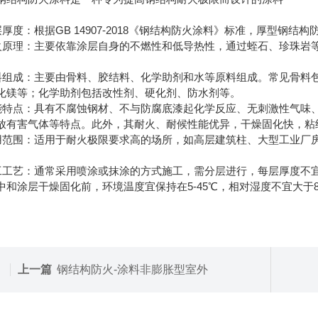
涂层厚度：根据GB 14907-2018《钢结构防火涂料》标准，厚型钢结
防火原理：主要依靠涂层自身的不燃性和低导热性，通过蛭石、珍珠岩
。
材料组成：主要由骨料、胶结料、化学助剂和水等原料组成。常见骨料
化镁等；化学助剂包括改性剂、硬化剂、防水剂等。
性能特点：具有不腐蚀钢材、不与防腐底漆起化学反应、无刺激性气味
放有害气体等特点。此外，其耐火、耐候性能优异，干燥固化快，粘
适用范围：适用于耐火极限要求高的场所，如高层建筑柱、大型工业厂
施工工艺：通常采用喷涂或抹涂的方式施工，需分层进行，每层厚度不
中和涂层干燥固化前，环境温度宜保持在5-45℃，相对湿度不宜大于8
上一篇
钢结构防火-涂料非膨胀型室外