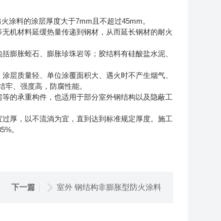
构防火涂料的涂层厚度大于7mm且不超过45mm。
等无机材料延缓热量传递到钢材，从而延长钢材的耐火
包括膨胀蛭石、膨胀珍珠岩等；胶结料有硅酸盐水泥、
、涂层质量轻、单位涂覆面积大、遇火时不产生烟气、
结牢、强度高，防腐性能。
房等的承重构件，也适用于部分室外钢结构以及隐蔽工
宜过厚，以不流淌为宜，直到达到标准规定厚度。施工
5%。
下一篇
室外 钢结构非膨胀型防火涂料