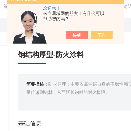
：
首页
/
产品中心
/
钢结构防火涂料
/
室外钢结构防火涂料
/ 钢
欢迎您！
来自局域网的朋友！有什么可以
帮助您的吗？
钢结构厚型-防火涂料
简要描述：
防火原理：主要依靠涂层自身的不燃性和
量传递到钢材，从而延长钢材的耐火极限。
基础信息