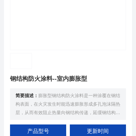
钢结构防火涂料--室内膨胀型
简要描述：
膨胀型钢结构防火涂料是一种涂覆在钢结
构表面，在火灾发生时能迅速膨胀形成多孔泡沫隔热
层，从而有效阻止热量向钢结构传递，延缓钢结构升
温速度，提高钢结构耐火极限，保护钢结构在火灾中
保持结构稳定性的功能性涂料。
产品型号
更新时间