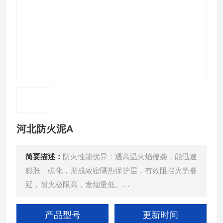
河北防火泥A
简要描述：
防火性能优异：遇高温火焰侵袭，能迅速
膨胀、碳化，形成致密隔热保护层，有效阻挡火势蔓
延，耐火极限高，发烟量低。
密封性能良好：可紧密贴合各种不规则表面，填充缝
隙和孔洞，阻止热量、烟雾和火焰传播。
产品型号
更新时间