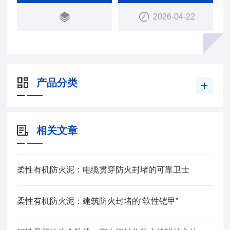
具有可塑性：施工、维修时比较方便，能轻松适应各
2026-04-22
种复杂形状和结构，可任意变形，适合封堵不同类型
的孔洞和缝隙。
耐水耐油耐腐蚀：在水和油的环境中能保持稳定，不
溶胀、不分解，且具有较好的抗腐
产品分类
相关文章
柔性有机防火泥：电缆贯穿防火封堵的可靠卫士
柔性有机防火泥：建筑防火封堵的“软性铠甲”