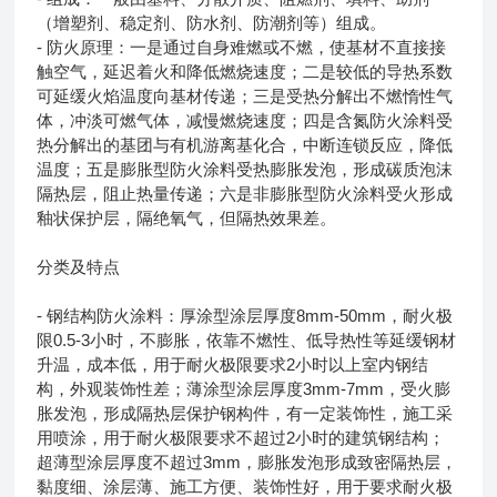
（增塑剂、稳定剂、防水剂、防潮剂等）组成。
- 防火原理：一是通过自身难燃或不燃，使基材不直接接
触空气，延迟着火和降低燃烧速度；二是较低的导热系数
可延缓火焰温度向基材传递；三是受热分解出不燃惰性气
体，冲淡可燃气体，减慢燃烧速度；四是含氮防火涂料受
热分解出的基团与有机游离基化合，中断连锁反应，降低
温度；五是膨胀型防火涂料受热膨胀发泡，形成碳质泡沫
隔热层，阻止热量传递；六是非膨胀型防火涂料受火形成
釉状保护层，隔绝氧气，但隔热效果差。
分类及特点
- 钢结构防火涂料：厚涂型涂层厚度8mm-50mm，耐火极
限0.5-3小时，不膨胀，依靠不燃性、低导热性等延缓钢材
升温，成本低，用于耐火极限要求2小时以上室内钢结
构，外观装饰性差；薄涂型涂层厚度3mm-7mm，受火膨
胀发泡，形成隔热层保护钢构件，有一定装饰性，施工采
用喷涂，用于耐火极限要求不超过2小时的建筑钢结构；
超薄型涂层厚度不超过3mm，膨胀发泡形成致密隔热层，
黏度细、涂层薄、施工方便、装饰性好，用于要求耐火极